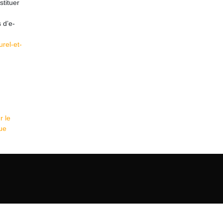
stituer
 d’e-
urel-et-
r le
ue