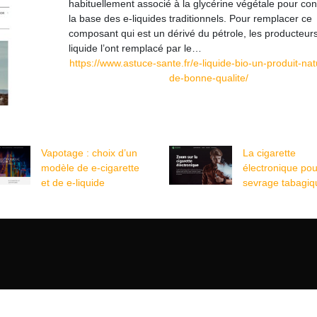
habituellement associé à la glycérine végétale pour con
la base des e-liquides traditionnels. Pour remplacer ce
composant qui est un dérivé du pétrole, les producteurs
liquide l’ont remplacé par le…
https://www.astuce-sante.fr/e-liquide-bio-un-produit-nat
de-bonne-qualite/
Vapotage : choix d’un
La cigarette
modèle de e-cigarette
électronique pou
et de e-liquide
sevrage tabagiq