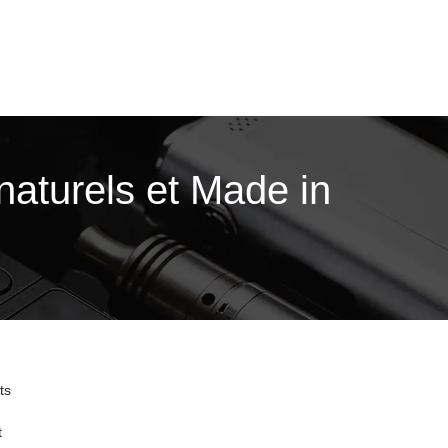
 naturels et Made in
ts
t