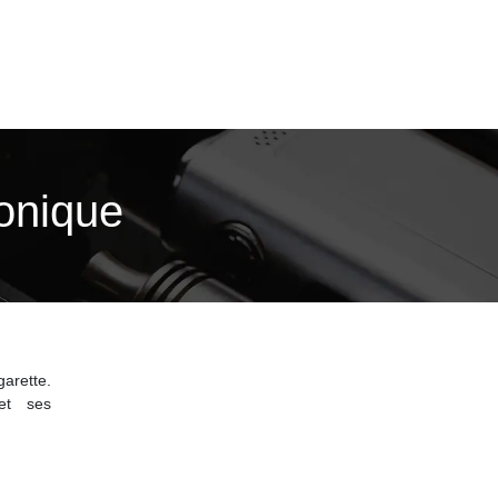
onique
arette.
et ses