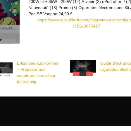
200W et + 65W - 200W (14) À venir (2) ePod offert ! (2
Nouveauté (13) Promo (8) Cigarettes électroniques Kit
Pod SE Voopoo 24,90 €
https://www.e-liquide-fr.com/cigarettes-electroniqu
c102x3675417
E-liquides aux normes
Guide d’achat d
– Proposer aux
cigarettes élect
vapoteurs le meilleur
de la e-cig