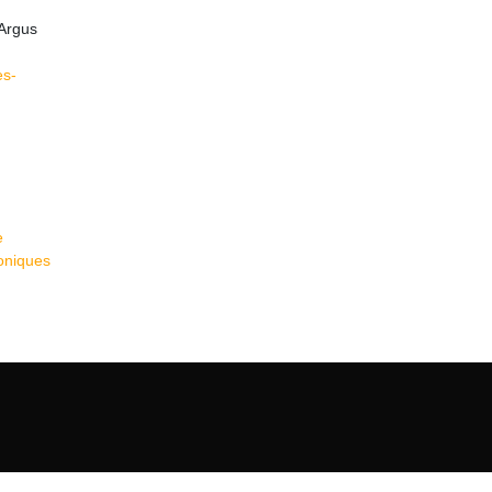
)
 Argus
es-
e
roniques