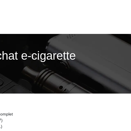
chat e-cigarette
 complet
7)
1)